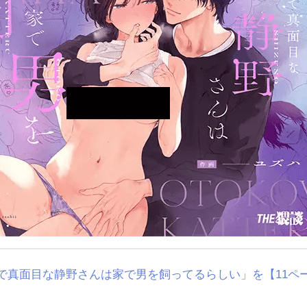
で真面目な静野さんは家で男を飼ってるらしい」を【11ペ