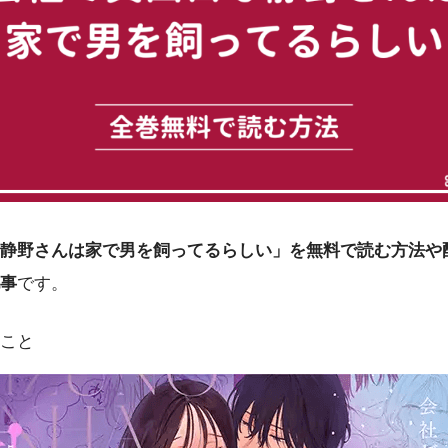
静野さんは家で男を飼ってるらしい」を無料で読む方法や
事
です。
こと