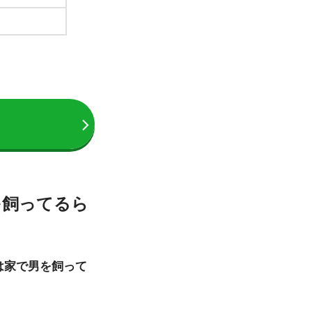
を飼ってるら
は家で男を飼って