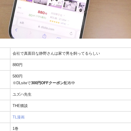
会社で真面目な静野さんは家で男を飼ってるらしい
880円
580円
※DLsiteで
300円OFFクーポン
配布中
ユズハ先生
THE猥談
TL漫画
1巻